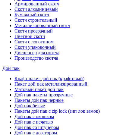
Армированный скотч
Скотч алюминиевый
Бумажный скотч
Скотч строительный
Металлизированный скотч
Скотч прозрачный
Цветной скотч
Скотч с логотипом
Скотч упаковочный
Диспенсер для скотча
Производство скотча
Дой-пак
Крафт пакет дой пак (крафтовый)
Пакет дой пак металлизированный
Матовый пакет дой пак
Дой пак пакеты прозрачные
Пакеты дой пак черные
Дой пак белые
Пакеты дой пак с zip lock (зип лок замок)
Дой пак с окошком
Дой пак с печатью
Дой пак со штуцером
Дой пак с дозатором